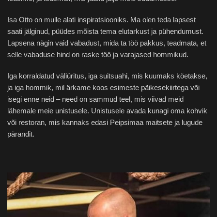
Isa Otto on mulle alati inspiratsiooniks. Ma olen teda lapsest
saati jälginud, püüdes mõista tema elutarkust ja pühendumust.
Lapsena nägin vaid vabadust, mida ta töö pakkus, teadmata, et
selle vabaduse hind on raske töö ja varajased hommikud.
Iga korraldatud väliüritus, iga suitsuahi, mis kuumaks köetakse,
ja iga hommik, mil ärkame koos esimeste päikesekiirtega või
isegi enne neid – need on sammud teel, mis viivad meid
lähemale meie unistusele. Unistusele avada kunagi oma kohvik
või restoran, mis kannaks edasi Peipsimaa maitsete ja lugude
pärandit.