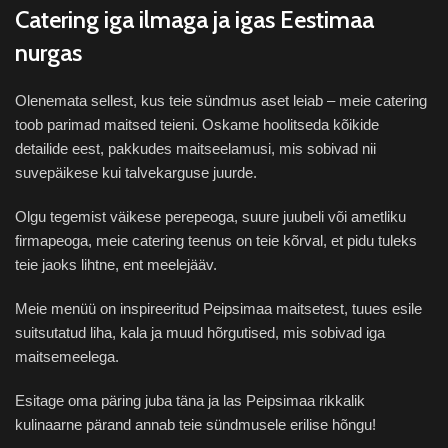
Catering iga ilmaga ja igas Eestimaa
nurgas
Olenemata sellest, kus teie sündmus aset leiab – meie catering
toob parimad maitsed teieni. Oskame hoolitseda kõikide
detailide eest, pakkudes maitseelamusi, mis sobivad nii
suvepäikese kui talvekarguse juurde.
Olgu tegemist väikese perepeoga, suure juubeli või ametliku
firmapeoga, meie catering teenus on teie kõrval, et pidu tuleks
teie jaoks lihtne, ent meelejääv.
Meie menüü on inspireeritud Peipsimaa maitsetest, tuues esile
suitsutatud liha, kala ja muud hõrgutised, mis sobivad iga
maitsemeelega.
Esitage oma päring juba täna ja las Peipsimaa rikkalik
kulinaarne pärand annab teie sündmusele erilise hõngu!