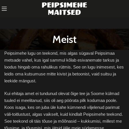
Meist
Peipsimehe lugu on teekond, mis algas sügaval Peipsimaa
metsade vahel, kus igal sammul kõlab esivanemate tarkus ja
loodus hingab oma rahulikus rütmis. See on lugu inimesest, kes
leidis oma kutsumuse mitte kivist ja betoonist, vaid suitsu ja
leekide mängust.
Kui ehitaja amet ei tundunud olevat õige tee ja Soome külmad
tuuled ei meelitanud, siis oli aeg pöörata pilk kodumaa poole.
Koos isaga, kes on juba üle kahe kümnendi viljelenud parimat
väli-toitlustust, algas vaikselt, kuid kindlalt Peipsimehe teekond.
See teekond oli täis tõuse ja mõõnasid – kukkumisi, millest me
tõusime, ja tõusmisi, mis jätsid jälje meie südamesse.