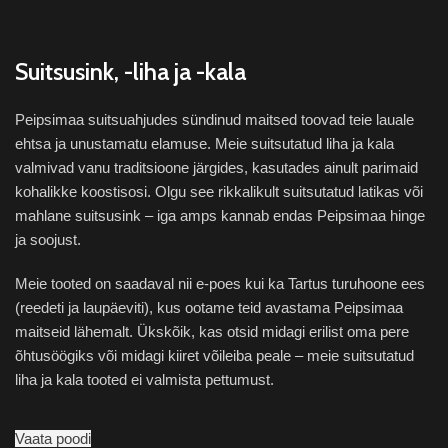
Suitsusink, -liha ja -kala
Peipsimaa suitsuahjudes sündinud maitsed toovad teie lauale
ehtsa ja unustamatu elamuse. Meie suitsutatud liha ja kala
valmivad vanu traditsioone järgides, kasutades ainult parimaid
kohalikke koostisosi. Olgu see rikkalikult suitsutatud latikas või
mahlane suitsusink – iga amps kannab endas Peipsimaa hinge
ja soojust.
Meie tooted on saadaval nii e-poes kui ka Tartus turuhoone ees
(reedeti ja laupäeviti), kus ootame teid avastama Peipsimaa
maitseid lähemalt. Ükskõik, kas otsid midagi erilist oma pere
õhtusöögiks või midagi kiiret võileiba peale – meie suitsutatud
liha ja kala tooted ei valmista pettumust.
Vaata poodi