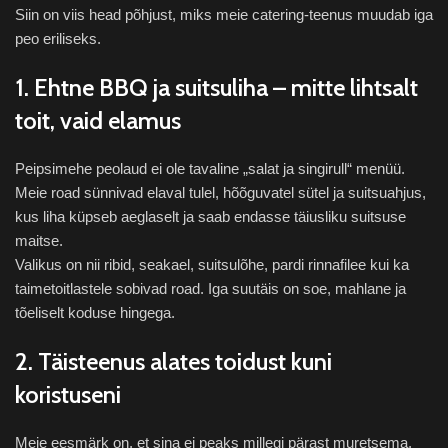
Siin on viis head põhjust, miks meie catering-teenus muudab iga
peo eriliseks.
1. Ehtne BBQ ja suitsuliha – mitte lihtsalt
toit, vaid elamus
Peipsimehe peolaud ei ole tavaline „salat ja singirull“ menüü.
Meie road sünnivad elaval tulel, hõõguvatel sütel ja suitsuahjus,
kus liha küpseb aeglaselt ja saab endasse täiusliku suitsuse
maitse.
Valikus on nii ribid, seakael, suitsulõhe, pardi rinnafilee kui ka
taimetoitlastele sobivad road. Iga suutäis on soe, mahlane ja
tõeliselt koduse hingega.
2. Täisteenus alates toidust kuni
koristuseni
Meie eesmärk on, et sina ei peaks millegi pärast muretsema.