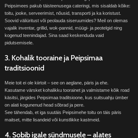
Peipsimees pakub täisteenusega cateringi, mis sisaldab kõike:
toitu, jooke, serveerimist, nõusid, transporti ja ka koristust.
Soovid väliüritust või peolauda siseruumides? Meil on olemas
vajalik inventar, grillid, wok-pannid, müügi- ja peotelgid ning
kogenud teenindajad. Sina saad keskenduda vaid
pidutsemisele.
3. Kohalik tooraine ja Peipsimaa
traditsioonid
Meie toit ei ole kiirtoit – see on aeglane, päris ja ehe.
Kasutame värsket kohalikku toorainet ja valmistame kõik road
käsitsi, järgides Peipsimaa traditsioone, kus suitsuahju ümber
on alati kogunenud head sõbrad ja pere.
See tähendab, et iga suutäis Peipsimehe toitu on täis päris
maitset, mitte lisandeid või kunstlikke kastmeid.
4. Sobib igale sündmusele – alates