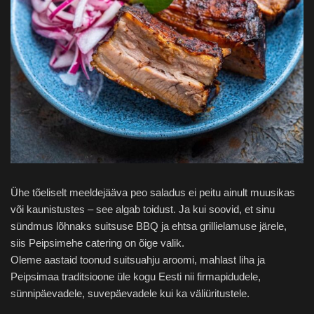
Ühe tõeliselt meeldejääva peo saladus ei peitu ainult muusikas
või kaunistustes – see algab toidust. Ja kui soovid, et sinu
sündmus lõhnaks suitsuse BBQ ja ehtsa grillielamuse järele,
siis Peipsimehe catering on õige valik.
Oleme aastaid toonud suitsuahju aroomi, mahlast liha ja
Peipsimaa traditsioone üle kogu Eesti nii firmapidudele,
sünnipäevadele, suvepäevadele kui ka väliüritustele.