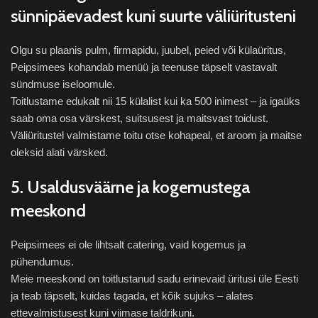
sünnipäevadest kuni suurte väliüritusteni
Olgu su plaanis pulm, firmapidu, juubel, peied või külaüritus,
Peipsimees kohandab menüü ja teenuse täpselt vastavalt
sündmuse iseloomule.
Toitlustame edukalt nii 15 külalist kui ka 500 inimest – ja igaüks
saab oma osa värskest, suitsusest ja maitsvast toidust.
Väliüritustel valmistame toitu otse kohapeal, et aroom ja maitse
oleksid alati värsked.
5. Usaldusväärne ja kogemustega
meeskond
Peipsimees ei ole lihtsalt catering, vaid kogemus ja
pühendumus.
Meie meeskond on toitlustanud sadu erinevaid üritusi üle Eesti
ja teab täpselt, kuidas tagada, et kõik sujuks – alates
ettevalmistusest kuni viimase taldrikuni.