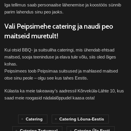
Iga tellimus saab personaalse lähenemise ja koostöös sünnib
parim lahendus sinu peo jaoks.
Vali Peipsimehe catering ja naudi peo
maitseid muretult!
Kui otsid BBQ- ja suitsuliha cateringi, mis ühendab ehtsad
maitsed, sooja teeninduse ja elava tule võlu, siis oled õiges
kohas.
Peipsimees toob Peipsimaa suitsused ja mahlased maitsed
otse sinu peole – olgu see kus tahes Eestis.
Külasta ka meie takeaway’s aadressil Kõrveküla-Lähte 10, kus
saad meie roogasid nädalalõppudel kaasa osta!
Catering
Catering Lõuna-Eestis
Catering Tartumaal
Catering Üle Eesti