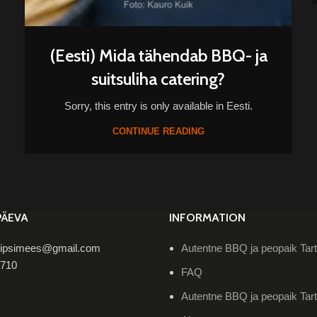
(Eesti) Mida tähendab BBQ- ja
suitsuliha catering?
Sorry, this entry is only available in Eesti.
CONTINUE READING
PÄEVA
INFORMATION
peipsimees@gmail.com
Autentne BBQ ja peopaik Tart
7710
FAQ
Autentne BBQ ja peopaik Tart